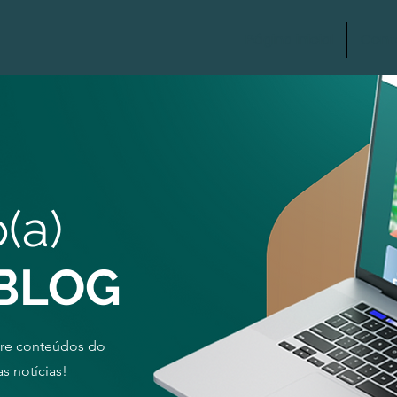
Página inicial
Cont
(a)
 BLOG
bre conteúdos do
s notícias!