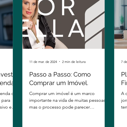
11 de mar. de 2024
2 min de leitura
7 d
nvestir
Passo a Passo: Como
P
Renda
Comprar um Imóvel.
Fi
C
 renda de
Comprar um imóvel é um marco
A 
In
a para
importante na vida de muitas pessoas,
jo
sivo e
mas o processo pode parecer
te
complicado à primeira vista. No
qu
entanto,...