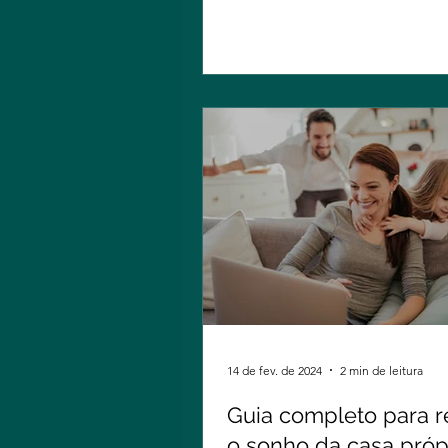
14 de fev. de 2024
2 min de leitura
Guia completo para re
o sonho da casa própr