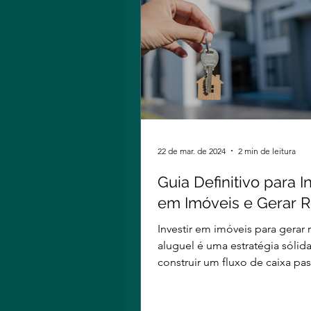
22 de mar. de 2024
2 min de leitura
Guia Definitivo para I
em Imóveis e Gerar 
de Aluguel
Investir em imóveis para gerar
aluguel é uma estratégia sólid
construir um fluxo de caixa pas
potencialmente obter...