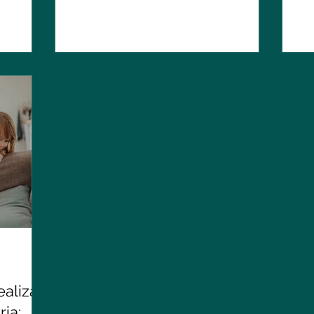
alizar
ia: