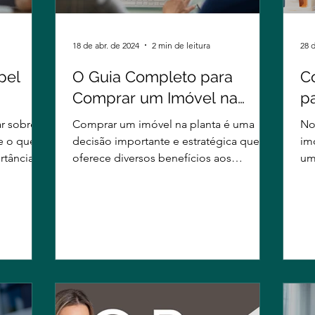
18 de abr. de 2024
2 min de leitura
28 
pel
O Guia Completo para
C
Comprar um Imóvel na
p
Planta: Benefícios e Passos
I
ar sobre
Comprar um imóvel na planta é uma
No
Essenciais
Di
e o que
decisão importante e estratégica que
im
rtância
oferece diversos benefícios aos
um
compradores. Neste artigo, vamos...
es