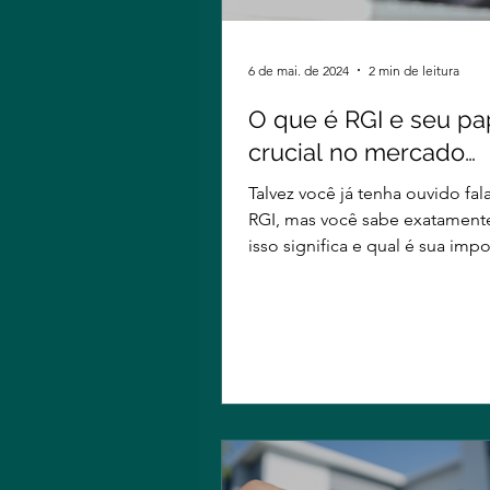
6 de mai. de 2024
2 min de leitura
O que é RGI e seu pa
crucial no mercado
imobiliário!
Talvez você já tenha ouvido fal
RGI, mas você sabe exatament
isso significa e qual é sua impo
no setor imobiliário?...