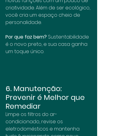
novas funções com um pouco de 
criatividade. Além de ser ecológico, 
você cria um espaço cheio de 
personalidade.
Por que faz bem?
 Sustentabilidade 
é o novo preto, e sua casa ganha 
um toque único.
6. Manutenção: 
Prevenir é Melhor que 
Remediar
Limpe os filtros do ar-
condicionado, revise os 
eletrodomésticos e mantenha 