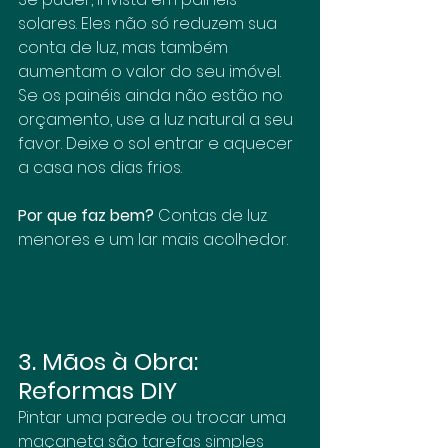
solares. Eles não só reduzem sua 
conta de luz, mas também 
aumentam o valor do seu imóvel. 
Se os painéis ainda não estão no 
orçamento, use a luz natural a seu 
favor. Deixe o sol entrar e aquecer 
a casa nos dias frios.
Por que faz bem?
 Contas de luz 
menores e um lar mais acolhedor.
3. Mãos à Obra: 
Reformas DIY
Pintar uma parede ou trocar uma 
maçaneta são tarefas simples 