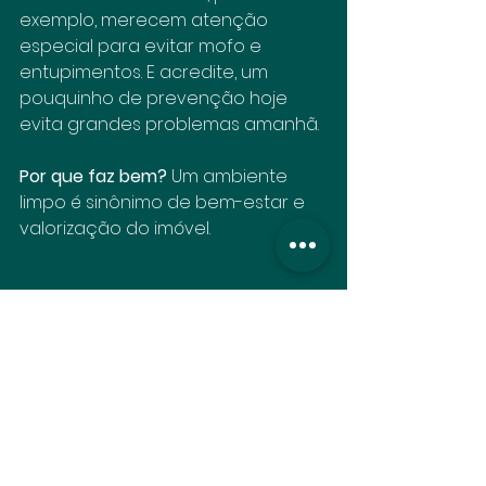
exemplo, merecem atenção 
especial para evitar mofo e 
entupimentos. E acredite, um 
pouquinho de prevenção hoje 
evita grandes problemas amanhã.
Por que faz bem?
 Um ambiente 
limpo é sinônimo de bem-estar e 
valorização do imóvel.
Conclusão
Viu como é fácil? Com essas dicas 
da Fiorella Imóveis, você cuida do 
seu lar, economiza e ainda valoriza 