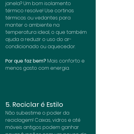
janela? Um bom isolamento 
térmico resolve! Use cortinas 
térmicas ou vedantes para 
manter o ambiente na 
temperatura ideal, o que também 
ajuda a reduzir o uso do ar-
condicionado ou aquecedor.
Por que faz bem?
 Mais conforto e 
menos gasto com energia.
5. Reciclar é Estilo
Não subestime o poder da 
reciclagem! Caixas, vidros e até 
móveis antigos podem ganhar 