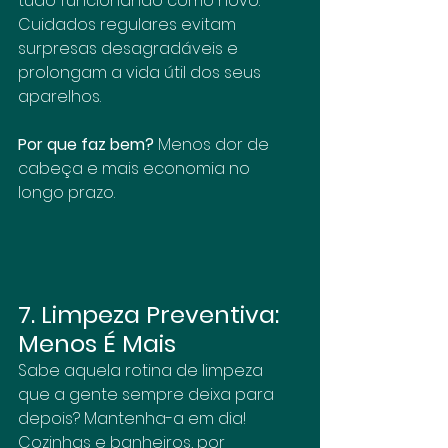
tudo funcionando como novo. 
Cuidados regulares evitam 
surpresas desagradáveis e 
prolongam a vida útil dos seus 
aparelhos.
Por que faz bem?
 Menos dor de 
cabeça e mais economia no 
longo prazo.
7. Limpeza Preventiva: 
Menos É Mais
Sabe aquela rotina de limpeza 
que a gente sempre deixa para 
depois? Mantenha-a em dia! 
Cozinhas e banheiros, por 