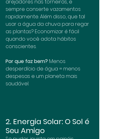
arejadores nas torneiras, e 
sempre conserte vazamentos 
rapidamente. Além disso, que tal 
usar a água da chuva para regar 
as plantas? Economizar é fácil 
quando você adota hábitos 
conscientes.
Por que faz bem?
 Menos 
desperdício de água = menos 
despesas e um planeta mais 
saudável.
2. Energia Solar: O Sol é 
Seu Amigo
Se puder, invista em painéis 