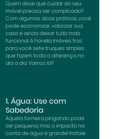
Quem disse que cuidar do seu 
imóvel precisa ser complicado? 
Com algumas dicas práticas, você 
pode economizar, valorizar sua 
casa e ainda deixar tudo mais 
funcional. A Fiorella Imóveis traz 
para você sete truques simples 
que fazem toda a diferença no 
dia a dia. Vamos lá?
1. Água: Use com 
Sabedoria
Aquela torneira pingando pode 
ser pequena, mas o impacto na 
conta de água é grande! Instale 