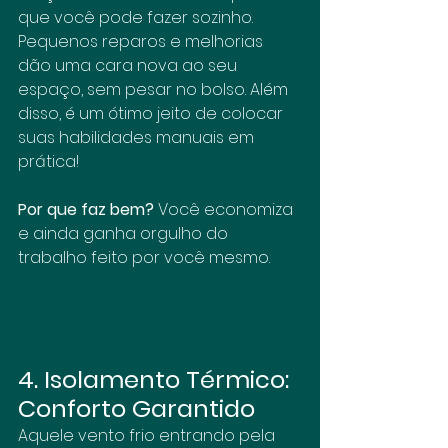
que você pode fazer sozinho. 
Pequenos reparos e melhorias 
dão uma cara nova ao seu 
espaço, sem pesar no bolso. Além 
disso, é um ótimo jeito de colocar 
suas habilidades manuais em 
prática!
Por que faz bem?
 Você economiza 
e ainda ganha orgulho do 
trabalho feito por você mesmo.
4. Isolamento Térmico: 
Conforto Garantido
Aquele vento frio entrando pela 