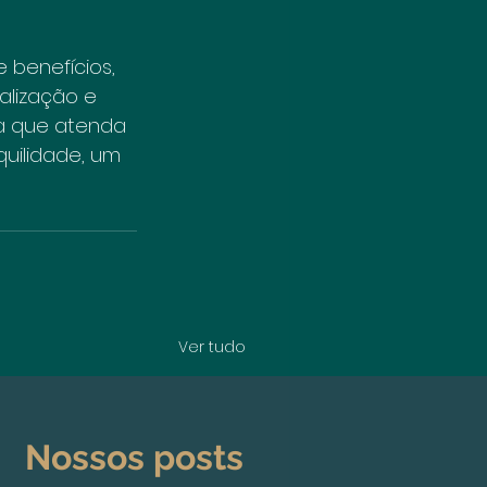
benefícios, 
lização e 
a que atenda 
uilidade, um 
Ver tudo
Nossos posts