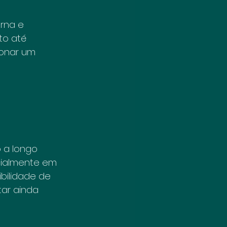
rna e 
o até 
ionar um 
 a longo 
cialmente em 
bilidade de 
ar ainda 