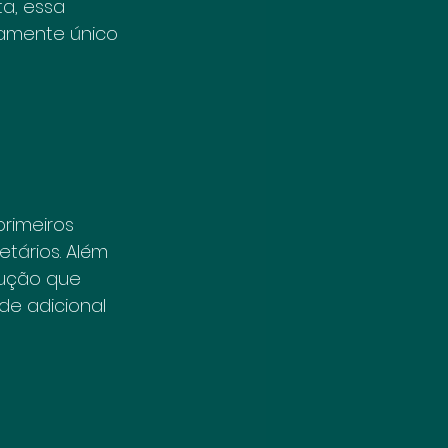
a, essa 
ramente único 
imeiros 
tários. Além 
ução que 
de adicional 