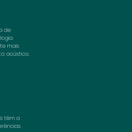
a de 
logia 
te mais 
o acústico, 
s têm a 
rências. 