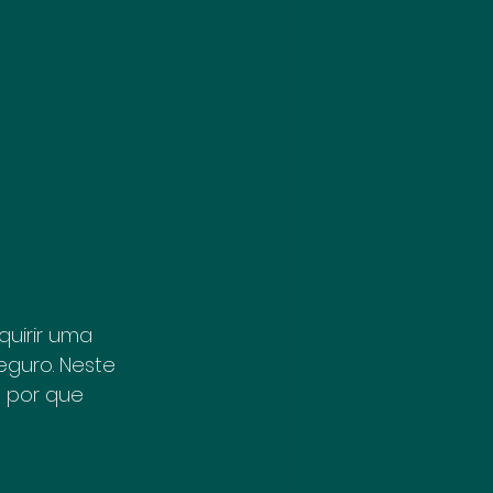
irir uma 
eguro. Neste 
 por que 