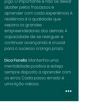
jogo. O importante é não se deixar 
abater pelos fracassos e 
aprender com cada experiência. A 
resiliência é a qualidade que 
separa os grandes 
empreendedores dos demais. A 
capacidade de se reerguer e 
continuar avançando é crucial 
para o sucesso a longo prazo.
Dica Fiorella:
 Mantenha uma 
mentalidade positiva e esteja 
sempre disposto a aprender com 
os erros. Cada passo errado é 
uma lição valiosa.