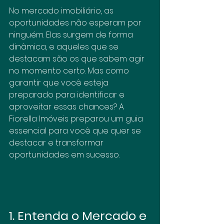
No mercado imobiliário, as 
oportunidades não esperam por 
ninguém. Elas surgem de forma 
dinâmica, e aqueles que se 
destacam são os que sabem agir 
no momento certo. Mas como 
garantir que você esteja 
preparado para identificar e 
aproveitar essas chances? A 
Fiorella Imóveis preparou um guia 
essencial para você que quer se 
destacar e transformar 
oportunidades em sucesso.
1. Entenda o Mercado e 