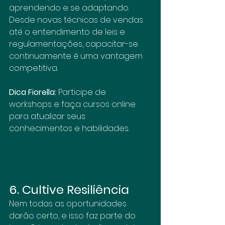
aprendendo e se adaptando. 
Desde novas técnicas de vendas 
até o entendimento de leis e 
regulamentações, capacitar-se 
continuamente é uma vantagem 
competitiva.
Dica Fiorella:
 Participe de 
workshops e faça cursos online 
para atualizar seus 
conhecimentos e habilidades.
6. Cultive Resiliência
Nem todas as oportunidades 
darão certo, e isso faz parte do 