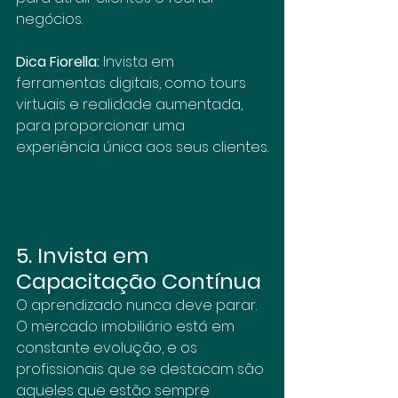
negócios.
Dica Fiorella:
 Invista em 
ferramentas digitais, como tours 
virtuais e realidade aumentada, 
para proporcionar uma 
experiência única aos seus clientes.
5. Invista em 
Capacitação Contínua
O aprendizado nunca deve parar. 
O mercado imobiliário está em 
constante evolução, e os 
profissionais que se destacam são 
aqueles que estão sempre 