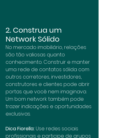
2. Construa um 
Network Sólido
No mercado imobiliário, relações 
são tão valiosas quanto 
conhecimento. Construir e manter 
uma rede de contatos sólida com 
outros corretores, investidores, 
construtores e clientes pode abrir 
portas que você nem imaginava. 
Um bom network também pode 
trazer indicações e oportunidades 
exclusivas.
Dica Fiorella:
 Use redes sociais 
profissionais e participe de grupos 