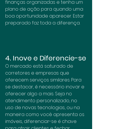
finanças organizadas e tenha um 
plano de ação para quando uma 
boa oportunidade aparecer. Estar 
preparado faz toda a diferença.
4. Inove e Diferencie-se
O mercado está saturado de 
corretores e empresas que 
oferecem serviços similares. Para 
se destacar, é necessário inovar e 
oferecer algo a mais. Seja no 
atendimento personalizado, no 
uso de novas tecnologias, ou na 
maneira como você apresenta os 
imóveis, diferenciar-se é chave 
para atrair clientes e fechar 