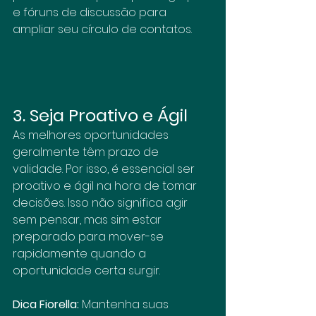
e fóruns de discussão para 
ampliar seu círculo de contatos.
3. Seja Proativo e Ágil
As melhores oportunidades 
geralmente têm prazo de 
validade. Por isso, é essencial ser 
proativo e ágil na hora de tomar 
decisões. Isso não significa agir 
sem pensar, mas sim estar 
preparado para mover-se 
rapidamente quando a 
oportunidade certa surgir.
Dica Fiorella:
 Mantenha suas 