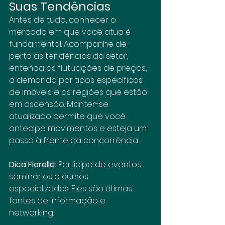
Suas Tendências
Antes de tudo, conhecer o 
mercado em que você atua é 
fundamental. Acompanhe de 
perto as tendências do setor, 
entenda as flutuações de preços, 
a demanda por tipos específicos 
de imóveis e as regiões que estão 
em ascensão. Manter-se 
atualizado permite que você 
antecipe movimentos e esteja um 
passo à frente da concorrência.
Dica Fiorella:
 Participe de eventos, 
seminários e cursos 
especializados. Eles são ótimas 
fontes de informação e 
networking.