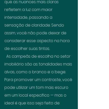
que as nuances mais claras 
refletem a luz com maior 
intensidade, passando a 
sensação de claridade. Sendo 
assim, você não pode deixar de 
considerar esse aspecto na hora 
de escolher suas tintas.
  As campeãs de escolha no 
setor 
imobiliário
 são as tonalidades mais 
alvas, como o branco e o bege. 
Para promover um contraste, você 
pode utilizar um tom mais escuro 
em um local específico — mas o 
ideal é que isso seja feito de 