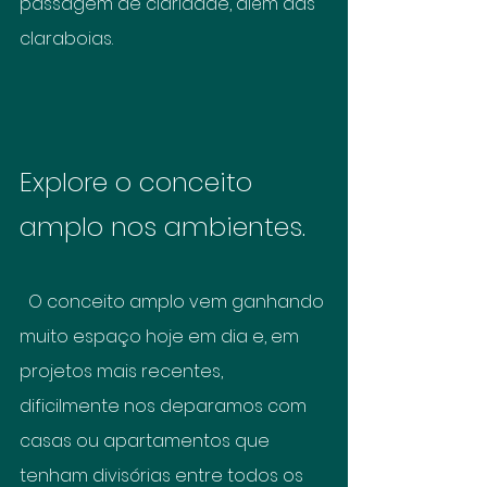
passagem de claridade, além das 
claraboias.
Explore o conceito 
amplo nos ambientes.
  O conceito amplo vem ganhando 
muito espaço hoje em dia e, em 
projetos mais recentes, 
dificilmente nos deparamos com 
casas ou apartamentos que 
tenham divisórias entre todos os 