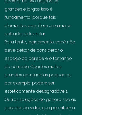
apostar no uso de janelas 
grandes e largas. Isso é 
fundamental porque tais 
elementos permitem uma maior 
entrada da luz solar.
Para tanto, logicamente, você não 
deve deixar de considerar o 
espaço da parede e o tamanho 
do cômodo. Quartos muitos 
grandes com janelas pequenas, 
por exemplo, podem ser 
esteticamente desagradáveis. 
Outras soluções do gênero são as 
paredes de vidro, que permitem a 