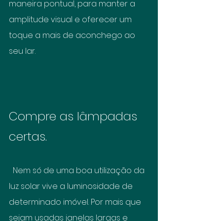
maneira pontual, para manter a 
amplitude visual e oferecer um 
toque a mais de aconchego ao 
seu lar.
Compre as lâmpadas 
certas.
  Nem só de uma boa utilização da 
luz solar vive a luminosidade de 
determinado imóvel. Por mais que 
sejam usadas janelas largas e 