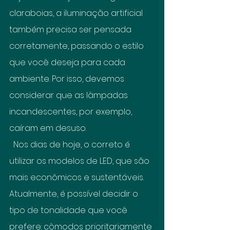
claraboias, a iluminação artificial 
também precisa ser pensada 
corretamente, passando o estilo 
que você deseja para cada 
ambiente. Por isso, devemos 
considerar que as lâmpadas 
incandescentes, por exemplo, 
caíram em desuso.
  Nos dias de hoje, o correto é 
utilizar os modelos de LED, que são 
mais econômicos e sustentáveis. 
Atualmente, é possível decidir o 
tipo de tonalidade que você 
prefere: cômodos prioritariamente 