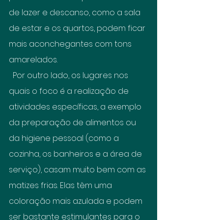
de lazer e descanso, como a sala 
de estar e os quartos, podem ficar 
mais aconchegantes com tons 
amarelados.
  Por outro lado, os lugares nos 
quais o foco é a realização de 
atividades específicas, a exemplo 
da preparação de alimentos ou 
da higiene pessoal (como a 
cozinha, os banheiros e a área de 
serviço), casam muito bem com as 
matizes frias. Elas têm uma 
coloração mais azulada e podem 
ser bastante estimulantes para o 