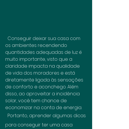
  Conseguir deixar sua casa com 
os ambientes recendendo 
quantidades adequadas de luz é 
muito importante, visto que a 
claridade impacta na qualidade 
de vida dos moradores e está 
diretamente ligada às sensações 
de conforto e aconchego. Além 
disso, ao aproveitar a incidência 
solar, você tem chance de 
economizar na conta de energia.
  Portanto, aprender algumas dicas 
para conseguir ter uma casa 