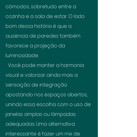
cômodos, sobretudo entre a 
cozinha e a 
sala de estar
. O lado 
bom dessa história é que a 
ausência de paredes também 
favorece a projeção da 
luminosidade.
  Você pode manter a harmonia 
visual e valorizar ainda mais a 
sensação de integração 
apostando nos espaços abertos, 
unindo essa escolha com o uso de 
janelas amplas ou lâmpadas 
adequadas. Uma alternativa 
interessante é fazer um mix de 