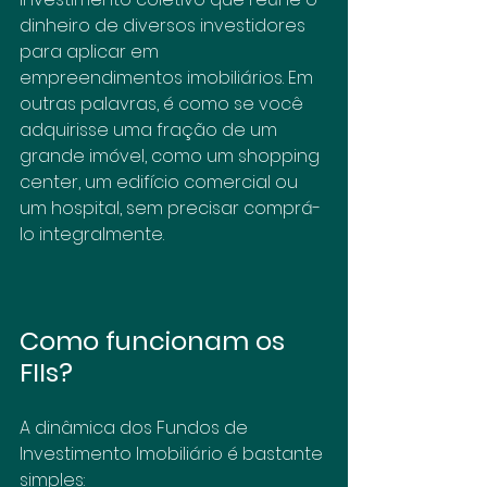
dinheiro de diversos investidores 
para aplicar em 
empreendimentos imobiliários. Em 
outras palavras, é como se você 
adquirisse uma fração de um 
grande imóvel, como um shopping 
center, um edifício comercial ou 
um hospital, sem precisar comprá-
lo integralmente.
Como funcionam os 
FIIs?
A dinâmica dos Fundos de 
Investimento Imobiliário é bastante 
simples: