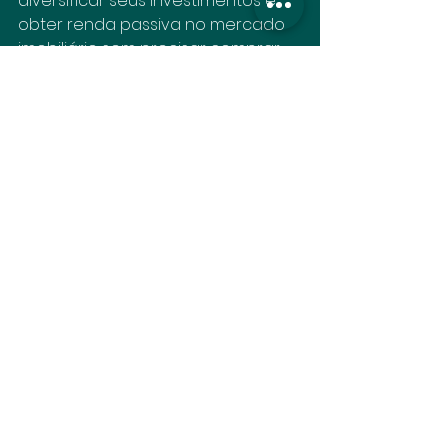
diversificar seus investimentos e 
obter renda passiva no mercado 
imobiliário sem precisar comprar 
um imóvel físico. No entanto, como 
qualquer investimento, é 
fundamental analisar os fundos 
cuidadosamente e contar com o 
suporte de profissionais 
especializados.
Na Fiorella Imóveis, oferecemos a 
consultoria necessária para você 
tomar decisões mais assertivas e 
aproveitar ao máximo as 
oportunidades do mercado 
imobiliário. Entre em contato 
conosco e descubra como investir 
com segurança e inteligência!