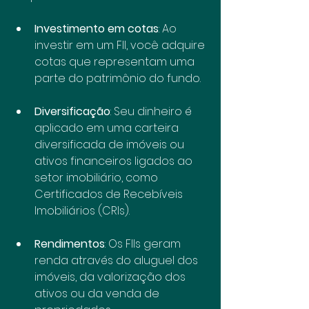
Investimento em cotas
: Ao 
investir em um FII, você adquire 
cotas que representam uma 
parte do patrimônio do fundo.
Diversificação
: Seu dinheiro é 
aplicado em uma carteira 
diversificada de imóveis ou 
ativos financeiros ligados ao 
setor imobiliário, como 
Certificados de Recebíveis 
Imobiliários (CRIs).
Rendimentos
: Os FIIs geram 
renda através do aluguel dos 
imóveis, da valorização dos 
ativos ou da venda de 