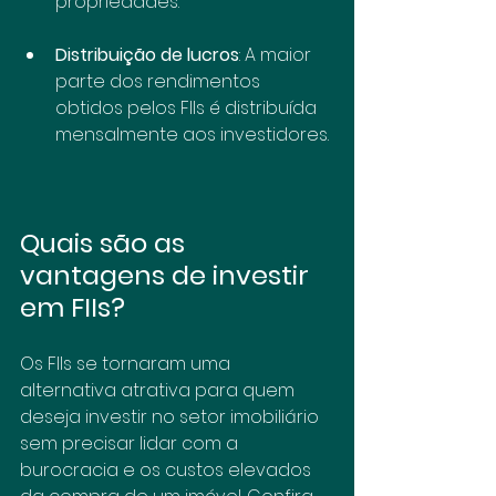
propriedades.
Distribuição de lucros
: A maior 
parte dos rendimentos 
obtidos pelos FIIs é distribuída 
mensalmente aos investidores.
Quais são as 
vantagens de investir 
em FIIs?
Os FIIs se tornaram uma 
alternativa atrativa para quem 
deseja investir no setor imobiliário 
sem precisar lidar com a 
burocracia e os custos elevados 