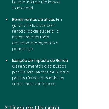
burocracia de um imóvel 
tradicional.
Rendimentos atrativos
: Em 
geral, os FIIs oferecem 
rentabilidade superior a 
investimentos mais 
conservadores, como a 
poupança.
Isenção de Imposto de Renda
: 
Os rendimentos distribuídos 
por FIIs são isentos de IR para 
pessoa física, tornando-os 
ainda mais vantajosos.
3 Tipos de FIIs para 