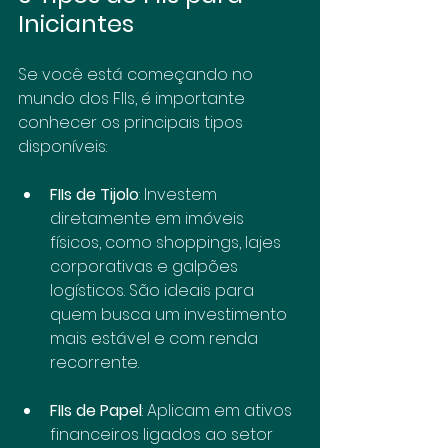
Iniciantes
Se você está começando no 
mundo dos FIIs, é importante 
conhecer os principais tipos 
disponíveis:
FIIs de Tijolo
: Investem 
diretamente em imóveis 
físicos, como shoppings, lajes 
corporativas e galpões 
logísticos. São ideais para 
quem busca um investimento 
mais estável e com renda 
recorrente.
FIIs de Papel
: Aplicam em ativos 
financeiros ligados ao setor 