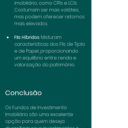
imobiliário, como CRIs e LCIs. 
Costumam ser mais voláteis, 
mas podem oferecer retornos 
mais elevados.
FIIs Híbridos
: Misturam 
características dos FIIs de Tijolo 
e de Papel, proporcionando 
um equilíbrio entre renda e 
valorização do patrimônio.
Conclusão
Os Fundos de Investimento 
Imobiliário são uma excelente 
opção para quem deseja 