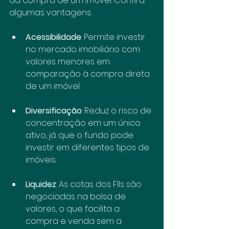
da compra de um imóvel. Confira 
algumas vantagens:
Acessibilidade
: Permite investir 
no mercado imobiliário com 
valores menores em 
comparação à compra direta 
de um imóvel.
Diversificação
: Reduz o risco de 
concentração em um único 
ativo, já que o fundo pode 
investir em diferentes tipos de 
imóveis.
Liquidez
: As cotas dos FIIs são 
negociadas na bolsa de 
valores, o que facilita a 
compra e venda sem a 