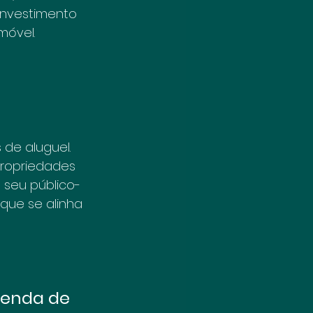
investimento 
móvel.
de aluguel. 
propriedades 
seu público-
que se alinha 
Renda de 