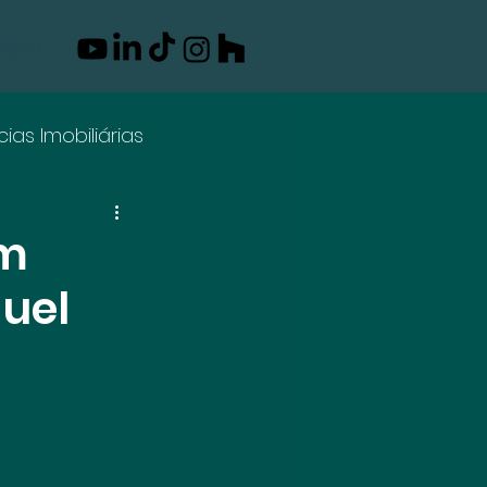
eúdo
cias Imobiliárias
em
guel