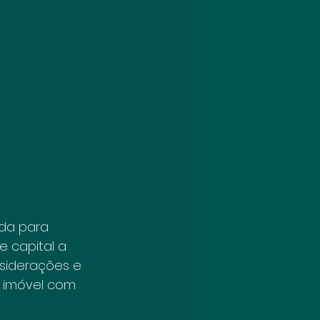
ida para 
 capital a 
nsiderações e 
m imóvel com 