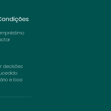
 Condições
empréstimo 
actar 
 decisões 
ucedido. 
ário e boa 