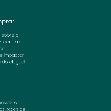
mprar
a sobre o 
sidere as 
as 
e impactar 
do aluguel.
onsidere 
s, taxas de 