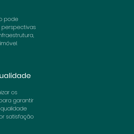
po pode 
s perspectivas 
raestrutura, 
imóvel.
Qualidade
zar os 
ara garantir 
 qualidade 
r satisfação 