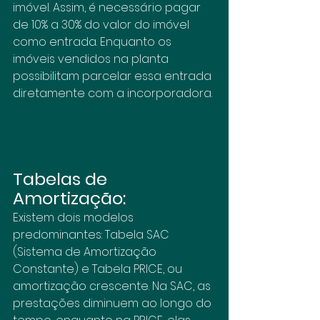
imóvel. Assim, é necessário pagar 
de 10% a 30% do valor do imóvel 
como entrada. Enquanto os 
imóveis vendidos na planta 
possibilitam parcelar essa entrada 
diretamente com a incorporadora.
Tabelas de 
Amortização: 
Existem dois modelos 
predominantes: Tabela SAC 
(Sistema de Amortização 
Constante) e Tabela PRICE, ou 
amortização crescente. Na SAC, as 
prestações diminuem ao longo do 