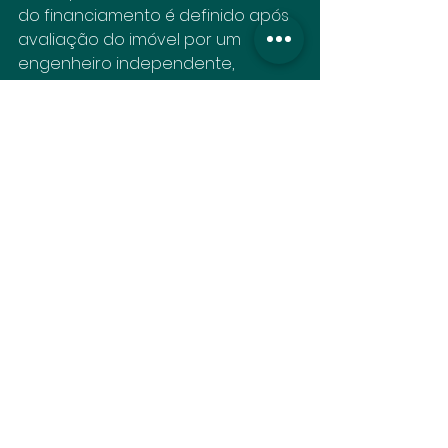
do financiamento é definido após 
avaliação do imóvel por um 
engenheiro independente, 
garantindo que o valor do 
financiamento esteja alinhado 
com o valor de mercado.
O mercado imobiliário está em 
constante evolução, e estar bem 
informado é fundamental para 
tomar decisões acertadas na 
hora de investir em um imóvel.
Documentação na compra de um imóvel