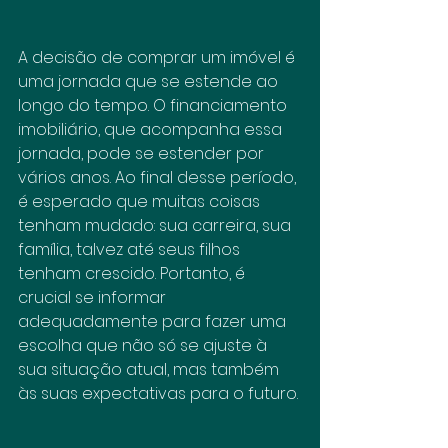
A decisão de comprar um imóvel é 
uma jornada que se estende ao 
longo do tempo. O financiamento 
imobiliário, que acompanha essa 
jornada, pode se estender por 
vários anos. Ao final desse período, 
é esperado que muitas coisas 
tenham mudado: sua carreira, sua 
família, talvez até seus filhos 
tenham crescido. Portanto, é 
crucial se informar 
adequadamente para fazer uma 
escolha que não só se ajuste à 
sua situação atual, mas também 
às suas expectativas para o futuro.