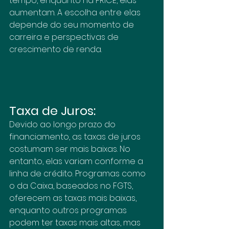
tempo, enquanto na PRICE, elas 
aumentam. A escolha entre elas 
depende do seu momento de 
carreira e perspectivas de 
crescimento de renda.
Taxa de Juros:
Devido ao longo prazo do 
financiamento, as taxas de juros 
costumam ser mais baixas. No 
entanto, elas variam conforme a 
linha de crédito. Programas como 
o da Caixa, baseados no FGTS, 
oferecem as taxas mais baixas, 
enquanto outros programas 
podem ter taxas mais altas, mas 