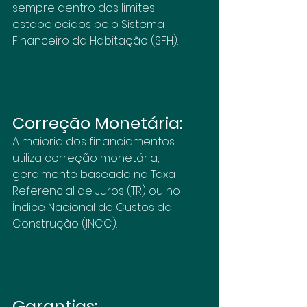
sempre dentro dos limites 
estabelecidos pelo Sistema 
Financeiro da Habitação (SFH).
Correção Monetária:
A maioria dos financiamentos 
utiliza correção monetária, 
geralmente baseada na Taxa 
Referencial de Juros (TR) ou no 
Índice Nacional de Custos da 
Construção (INCC).
Garantias: